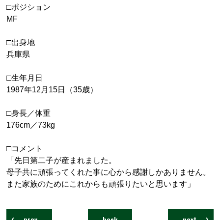
□ポジション
MF
□出身地
兵庫県
□生年月日
1987年12月15日（35歳）
□身長／体重
176cm／73kg
□コメント
「先日第二子が産まれました。
母子共に頑張ってくれた事に心から感謝しかありません。
また家族のためにこれからも頑張りたいと思います」
prev
back
next