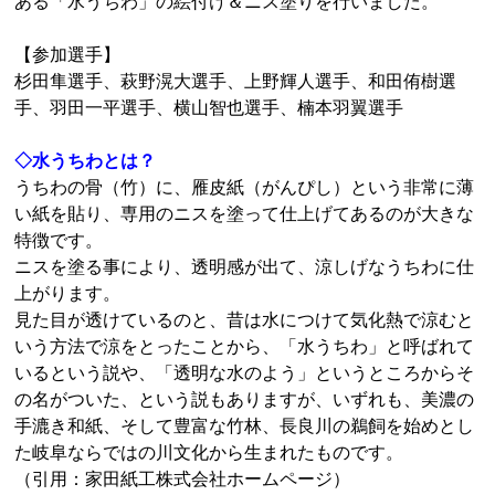
ある「水うちわ」の絵付け＆ニス塗りを行いました。
【参加選手】
杉田隼選手、萩野滉大選手、上野輝人選手、和田侑樹選
手、羽田一平選手、横山智也選手、楠本羽翼選手
◇水うちわとは？
うちわの骨（竹）に、雁皮紙（がんぴし）という非常に薄
い紙を貼り、専用のニスを塗って仕上げてあるのが大きな
特徴です。
ニスを塗る事により、透明感が出て、涼しげなうちわに仕
上がります。
見た目が透けているのと、昔は水につけて気化熱で涼むと
いう方法で涼をとったことから、「水うちわ」と呼ばれて
いるという説や、「透明な水のよう」というところからそ
の名がついた、という説もありますが、いずれも、美濃の
手漉き和紙、そして豊富な竹林、長良川の鵜飼を始めとし
た岐阜ならではの川文化から生まれたものです。
（引用：家田紙工株式会社ホームページ）