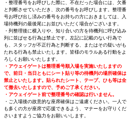
・整理番号をお呼びした際に、不在だった場合には、欠番
と判断させていただき、次の番号をお呼びします。整理番
号お呼び出し済みの番号をお持ちの方におきましては、入
場待機列の最後尾にお並びいただく場合がございます。
・列整理後に横入りや、知り合いの方を待機列に呼び込み
列に並ばせる行為は禁止です。左記に記載のない行為で
も、スタッフが不正行為と判断する、またはその疑いがも
たれる行為も禁止いたします。皆様のモラルある行動をよ
ろしくお願いいたします。
・アウェイゲートは整理番号順入場を実施いたしますの
で、前日・当日ともにシート貼り等の待機列の場所確保は
禁止といたします。貼られたシート、テープ、ひも等は全
て撤去いたしますので、予めご了承ください。
・アウェイゲート前で整理番号の確認は行いません。
・ご入場後の故意的な座席確保はご遠慮ください。一人で
も多くの方が座席で応援できるよう、マナーをお守りくだ
さいますようご協力をお願いいします。