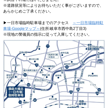
※道路状況等によりお待ちいただく事がございますので、
あらかじめご了承ください。
▶一日市場臨時駐車場までのアクセス
～一日市場臨時駐
車場-Googleマップ～
(住所
:
岐阜市西中島
2
丁目
3)
※現地の警備員の指示に従って入庫してください。