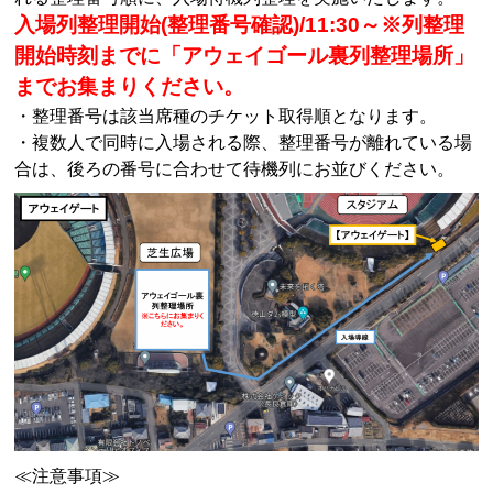
入場列整理開始(整理番号確認)/11:30～※列整理
開始時刻までに「アウェイゴール裏列整理場所」
までお集まりください。
・整理番号は該当席種のチケット取得順となります。
・複数人で同時に入場される際、整理番号が離れている場
合は、後ろの番号に合わせて待機列にお並びください。
≪注意事項≫