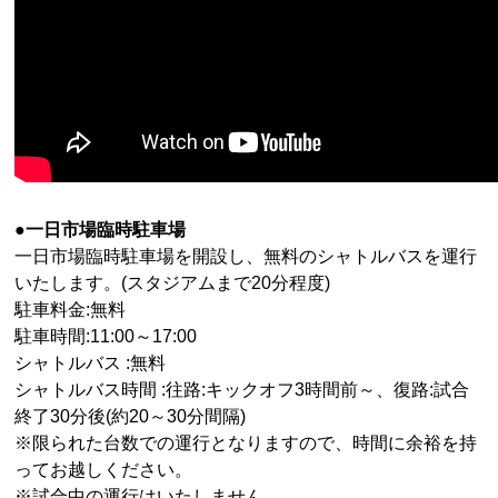
●一日市場臨時駐車場
一日市場臨時駐車場を開設し、無料のシャトルバスを運行
いたします。(スタジアムまで
20
分程度)
駐車料金:無料
駐車時間:11:00～
17:00
シャトルバス :無料
シャトルバス時間 :往路
:
キックオフ
3
時間前～、復路
:
試合
終了
30
分後(約20～30分間隔)
※限られた台数での運行となりますので、時間に余裕を持
ってお越しください。
※試合中の運行はいたしません。