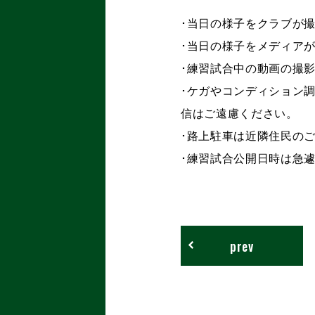
･当日の様子をクラブが撮影
･当日の様子をメディア
･練習試合中の動画の撮
･ケガやコンディション
信はご遠慮ください。
･路上駐車は近隣住民の
･練習試合公開日時は急
prev