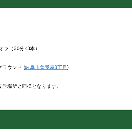
ックオフ（30分×3本）
ラウンド (
岐阜市曽我屋8丁目
)
見学場所と同様となります。