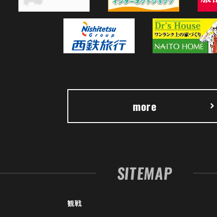
more
SITEMAP
観戦