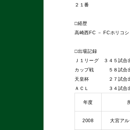
２１番
□経歴
高崎西FC － FCホリコ
□出場記録
Ｊ１リーグ ３４５試合
カップ戦 ５８試合
天皇杯 ２７試合
ＡＣＬ ３４試合
年度
2008
大宮アル