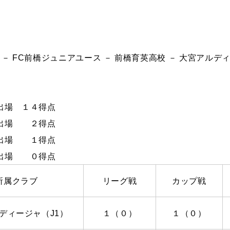
シ － FC前橋ジュニアユース － 前橋育英高校 － 大宮アルディ
出場 １４得点
出場 ２得点
出場 １得点
出場 ０得点
所属クラブ
リーグ戦
カップ戦
ディージャ（
J1
）
１（０）
１（０）