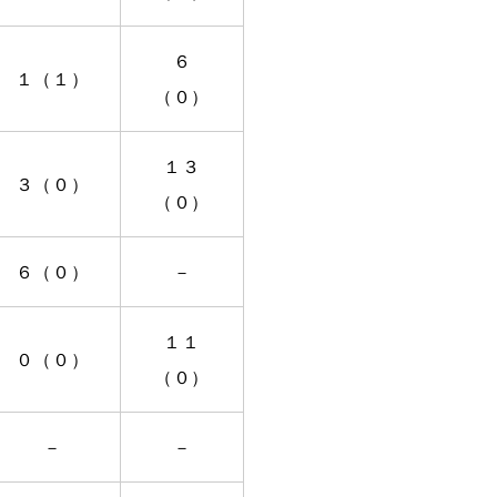
６
１（１）
（０）
１３
３（０）
（０）
６（０）
－
１１
０（０）
（０）
－
－