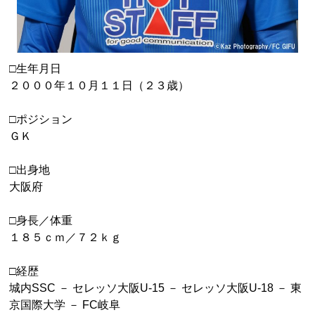
□生年月日
２０００年１０月１１日（２３歳）
□ポジション
ＧＫ
□出身地
大阪府
□身長／体重
１８５ｃｍ／７２ｋｇ
□経歴
城内SSC － セレッソ大阪U-15 － セレッソ大阪U-18 － 東
京国際大学 － FC岐阜