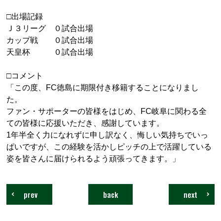
□出場記録
Ｊ３リーグ ０試合出場
カップ戦 ０試合出場
天皇杯 ０試合出場
□コメント
「この度、FC徳島に期限付き移籍することになりまし
た。
ファン・サポーターの皆様をはじめ、FC岐阜に関わる全
ての皆様に応援いただき、感謝しています。
1年半全く力になれずに申し訳なく、悔しい気持ちでいっ
ぱいですが、この経験を活かしピッチの上で活躍している
姿を皆さんに届けられるよう頑張ってきます。」
prev
back
next