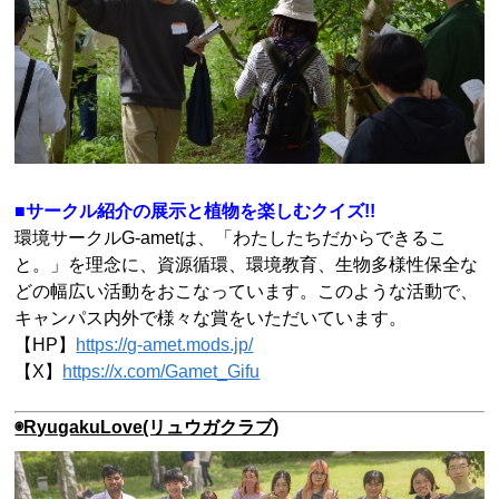
■サークル紹介の展示と植物を楽しむクイズ!!
環境サークルG-ametは、「わたしたちだからできるこ
と。」を理念に、資源循環、環境教育、生物多様性保全な
どの幅広い活動をおこなっています。このような活動で、
キャンパス内外で様々な賞をいただいています。
【HP】
https://g-amet.mods.jp/
【X】
https://x.com/Gamet_Gifu
◉RyugakuLove(リュウガクラブ)