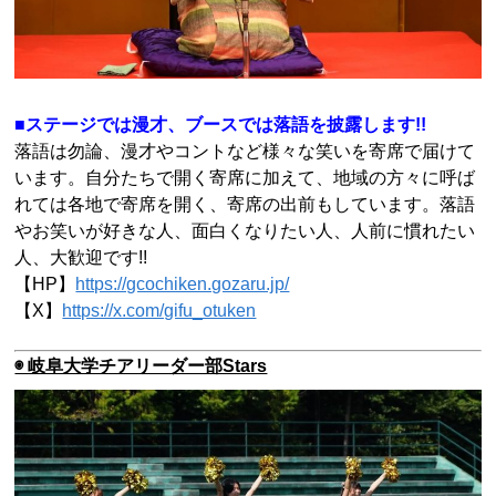
■ステージでは漫才、ブースでは落語を披露します!!
落語は勿論、漫才やコントなど様々な笑いを寄席で届けて
います。自分たちで開く寄席に加えて、地域の方々に呼ば
れては各地で寄席を開く、寄席の出前もしています。落語
やお笑いが好きな人、面白くなりたい人、人前に慣れたい
人、大歓迎です!!
【HP】
https://gcochiken.gozaru.jp/
【X】
https://x.com/gifu_otuken
◉ 岐阜大学チアリーダー部Stars