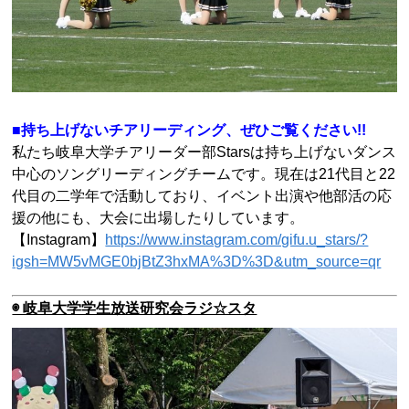
■持ち上げないチアリーディング、ぜひご覧ください!!
私たち岐阜大学チアリーダー部Starsは持ち上げないダンス
中心のソングリーディングチームです。現在は21代目と22
代目の二学年で活動しており、イベント出演や他部活の応
援の他にも、大会に出場したりしています。
【Instagram】
https://www.instagram.com/gifu.u_stars/?
igsh=MW5vMGE0bjBtZ3hxMA%3D%3D&utm_source=qr
◉ 岐阜大学学生放送研究会ラジ☆スタ