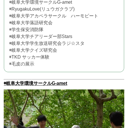
◉岐阜大学環境サークルG-amet
◉RyugakuLove(リュウガクラブ)
◉岐阜大学アカペラサークル ハーモビート
◉岐阜大学落語研究会
◉学生保安消防隊
◉岐阜大学チアリーダー部Stars
◉岐阜大学学生放送研究会ラジ
☆
スタ
◉岐阜大学クイズ研究会
◉TKD サッカー体験
◉毛皮の展示
◉岐阜大学環境サークルG-amet