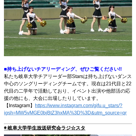
■持ち上げないチアリーディング、ぜひご覧ください!!
私たち岐阜大学チアリーダー部Starsは持ち上げないダンス
中心のソングリーディングチームです。現在は21代目と22
代目の二学年で活動しており、イベント出演や他部活の応
援の他にも、大会に出場したりしています。
【Instagram】
https://www.instagram.com/gifu.u_stars/?
igsh=MW5vMGE0bjBtZ3hxMA%3D%3D&utm_source=qr
◉ 岐阜大学学生放送研究会ラジ☆スタ