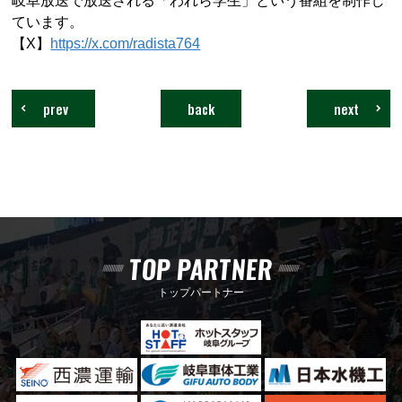
岐阜放送で放送される「われら学生」という番組を制作し
ています。
【X】
https://x.com/radista764
prev
back
next
TOP PARTNER
トップパートナー