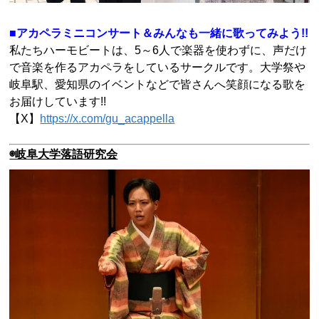
■アカペラミニコンサート＆みんなも一緒に歌ってみよう!!
私たちハーモビートは、
5
～
6
人で楽器を使わずに、声だけ
で音楽を作るアカペラをしているサークルです。大学祭や
岐阜駅、愛知県のイベントなどで皆さんへ笑顔になる歌を
お届けしています!!
【X】
https://x.com/gu_acappella
◉岐阜大学落語研究会