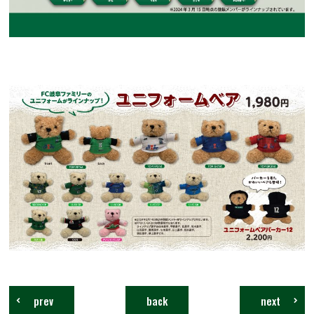
prev
back
next