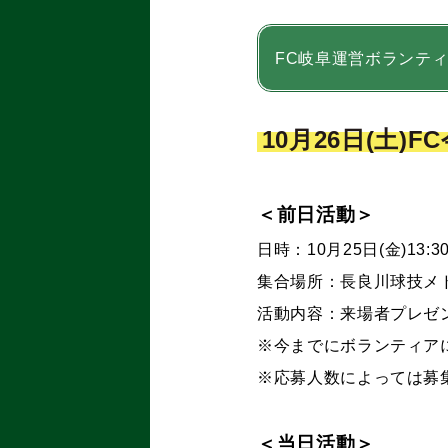
FC岐阜運営ボランテ
10
月26
日(土
)F
＜前日活動＞
日時：10月25日(金)13:30
集合場所：長良川球技メ
活動内容：来場者プレゼ
※今までにボランティアに
※応募人数によっては募
＜当日活動＞