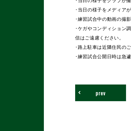
･当日の様子をクラブが撮
･当日の様子をメディア
･練習試合中の動画の撮
･ケガやコンディション
信はご遠慮ください。
･路上駐車は近隣住民の
･練習試合公開日時は急
prev