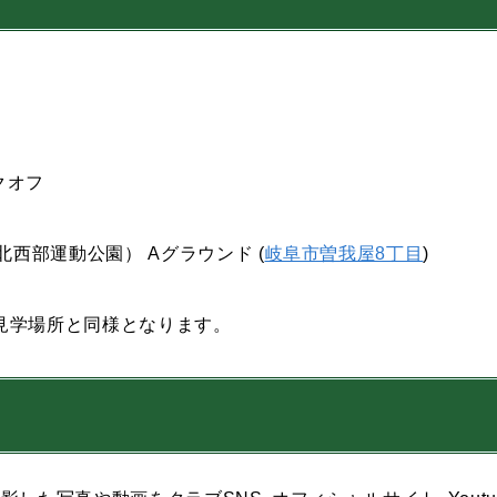
ックオフ
北西部運動公園） Aグラウンド (
岐阜市曽我屋8丁目
)
見学場所と同様となります。