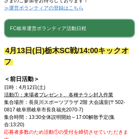
さまのご参加をお待ちしております！
≫運営ボランティアの登録はこちら
FC岐阜運営ボランティア活動日程
4
月13
日(日
)栃木SC戦
/14:00キックオ
フ
＜前日活動＞
日時：4月12日(土)
活動①：来場者プレゼント、各種チラシ封入作業
集合場所：長良川スポーツプラザ 2階 大会議室(
〒502-
0817 岐阜県岐阜市長良福光2070-7
)
集合時間：13:30全体説明開始～17:00解散予定(集
合:13:20)
応募者多数のため活動①の受付を締切させていただきま