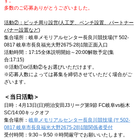
す。
多数のご応募ありがとうございました。
活動②：ピッチ周り設営(人工芝、ベンチ設置、パートナー
バナー設置など)
集合場所：
岐阜メモリアルセンター長良川競技場(
〒502-
0817
岐阜市長良福光大野2675-28)1階正面入口
活動時間：17:15全体説明開始～20:00解散予定(集
合:17:15)
※活動①or活動②をお選びいただけます。
※応募人数によっては募集を締切させていただく場合がご
ざいます。
＜当日活動＞
日時：4月13日(日)明治安田J3リーグ第9節 FC岐阜vs栃木
SC
/14:00キックオフ
集合場所：
岐阜メモリアルセンター長良川競技場 (〒502-
0817 岐阜市長良福光大野2675-28)1階関係者受付
受付時間：9:30～9:50 ※時間厳守でお願いいたします。