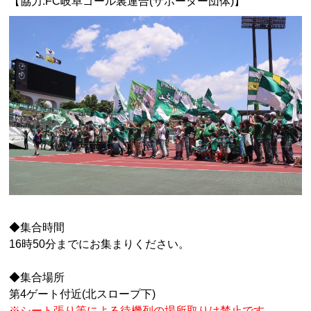
【協力:FC岐阜ゴール裏連合(サポーター団体)】
◆集合時間
16時50分までにお集まりください。
◆集合場所
第4ゲート付近(北スロープ下)
※シート張り等による待機列の場所取りは禁止です。