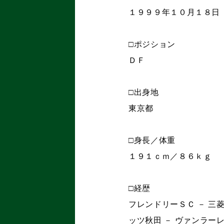
１９９９年１０月１８日
□ポジション
ＤＦ
□出身地
東京都
□身長／体重
１９１ｃｍ／８６ｋｇ
□経歴
フレンドリーＳＣ － 三
ッツ秋田 － ヴァンラーレ