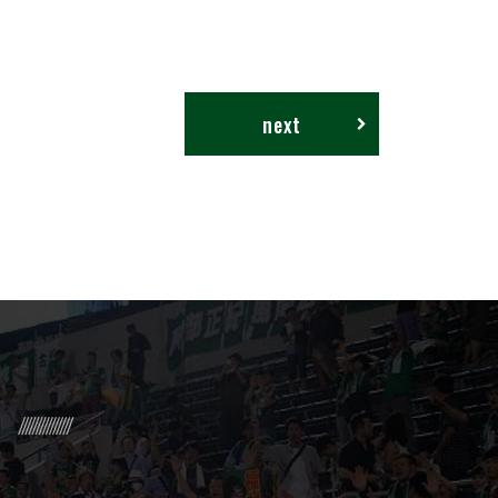
next
R