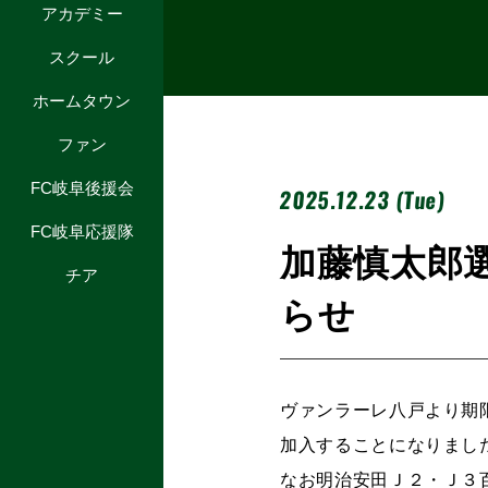
アカデミー
スクール
ホームタウン
ファン
FC岐阜後援会
2025.12.23 (Tue)
FC岐阜応援隊
加藤慎太郎
チア
らせ
ヴァンラーレ八戸より期
加入することになりまし
なお明治安田Ｊ２・Ｊ３