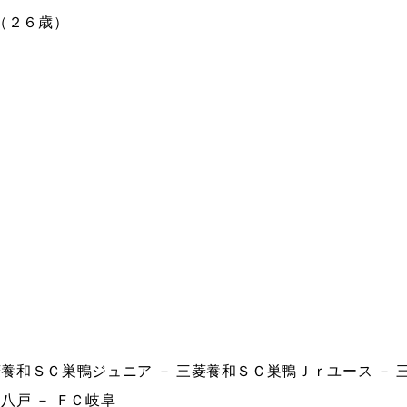
（２６歳）
菱養和ＳＣ巣鴨ジュニア － 三菱養和ＳＣ巣鴨Ｊｒユース － 
八戸 － ＦＣ岐阜