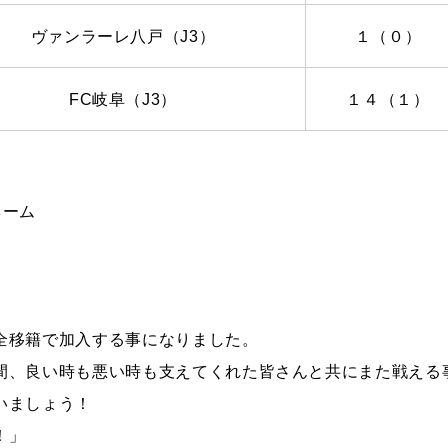
ヴァンラーレ八戸（
J3
）
１（０）
FC岐阜（
J3
）
１４（１）
ネーム
全移籍で加入する事になりました。
間、良い時も悪い時も支えてくれた皆さんと共にまた戦える
いましょう！
！」