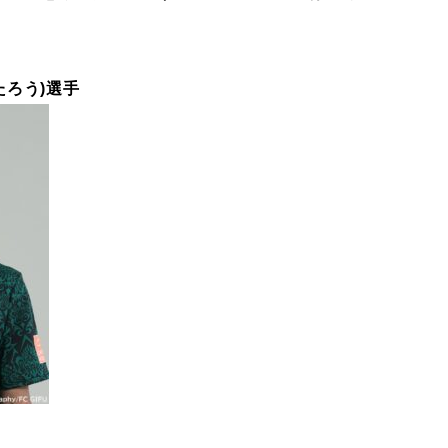
たろう
)
選手