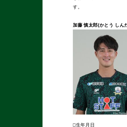
す。
加藤 慎太郎
(
かとう しん
□生年月日