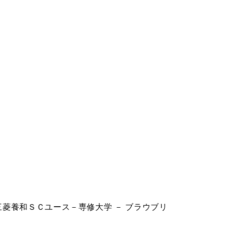
三菱養和ＳＣユース－専修大学 － ブラウブリ