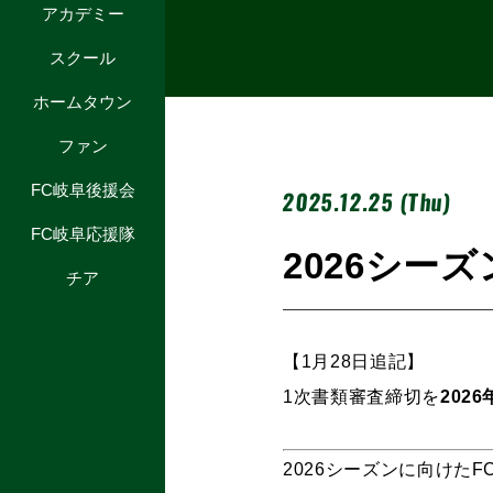
アカデミー
スクール
ホームタウン
ファン
FC岐阜後援会
2025.12.25 (Thu)
FC岐阜応援隊
2026シー
チア
【1月28日追記】
1次書類審査締切を
2026
2026シーズンに向けた