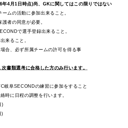
026年4月1日時点)尚、GKに関してはこの限りではない
チームの活動に参加出来ること。
は保護者の同意が必要。
SECONDで選手登録出来ること。
加出来ること。
る場合、必ず所属チームの許可を得る事
１次書類選考に合格した方のみ行います。
C岐阜SECONDの練習に参加をすること
連絡時に日程の調整を行います。
日
)
)