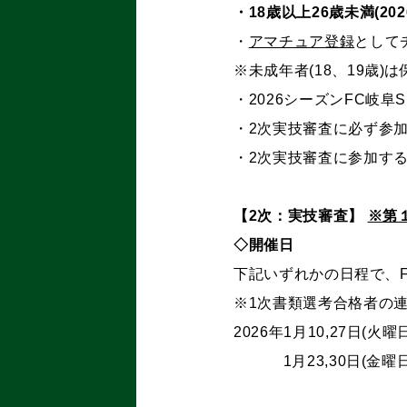
・18歳以上26歳未満(2
・
アマチュア登録
として
※未成年者(18、19歳)
・2026シーズンFC岐阜
・2次実技審査に必ず参
・2次実技審査に参加す
【
2
次：実技審査】
※
第
◇開催日
下記いずれかの日程で、F
※1
次書類選考合格者の
2026年1
月10
,27
日
(火曜
1月23,30日(金曜日