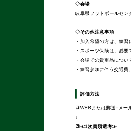
◇会場
岐阜県フットボールセンタ
◇その他注意事項
・加入希望の方は、練習
・スポーツ保険は、必要
・会場での貴重品につい
・練習参加に伴う交通費
評価方法
🔳WEBまたは郵送･メ
↓
🔳≪1次書類選考≫