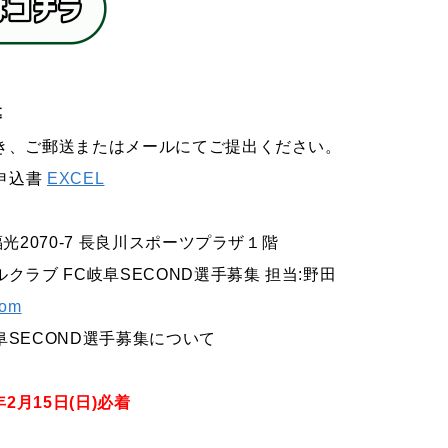
募
き、ご郵送またはメールにてご提出ください。
申込書
EXCEL
福光
2070-7
長良川スポーツプラザ１階
クラブ FC岐阜SECOND選手募集 担当
:
野田
com
岐阜SECOND選手募集について
2月15日(日)必着