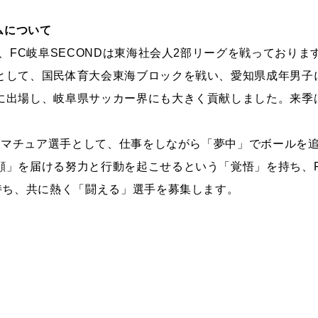
ムについて
）、FC岐阜SECONDは東海社会人2部リーグを戦っておりま
として、国民体育大会東海ブロックを戦い、愛知県成年男子
に出場し、岐阜県サッカー界にも大きく貢献しました。来季
、アマチュア選手として、仕事をしながら「夢中」でボールを
顔」を届ける努力と行動を起こせるという「覚悟」を持ち、
を持ち、共に熱く「闘える」選手を募集します。