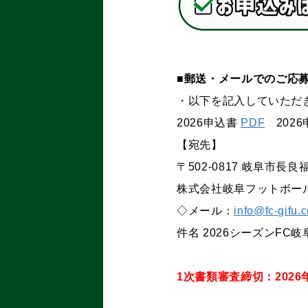
■郵送・メールでのご応
・以下を記入していただ
2026申込書
PDF
2026
【宛先】
〒
502-
0817
岐阜市長良
株式会社岐阜フットボール
◇メール：
info@fc-gifu.
件名 2026シーズンFC
1次書類審査締切：2026年