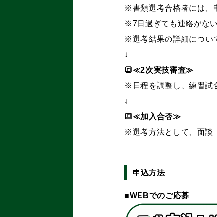
※書類選考合格者には、
※7
日過ぎても連絡がな
※
選考結果の詳細につい
↓
🔳≪2次実技審査≫
※日程を調整し、練習試
↓
🔳≪加入合否≫
※選考方法として、面談
申込方法
■WEBでのご応募