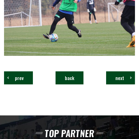
prev
back
next
TOP PARTNER