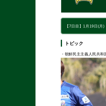
【7日目】1月19日(月)
トピック
・朝鮮民主主義人民共和