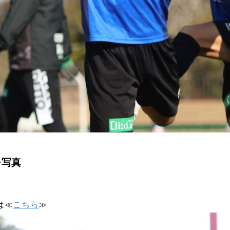
チ写真
は≪
こちら
≫