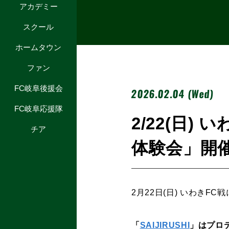
アカデミー
スクール
ホームタウン
ファン
FC岐阜後援会
2026.02.04 (Wed)
FC岐阜応援隊
2/22(日)
チア
体験会」開
2月22日(日) いわきFC
「
SAIJIRUSHI
」は
プロ