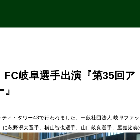
】FC岐阜選手出演『第35回
ー』
阜シティ・タワー43で行われました、一般社団法人 岐阜ファ
』に萩野滉大選手、横山智也選手、山口畝良選手、屋嘉比奏