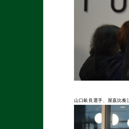
山口畝良選手、屋嘉比奏汰