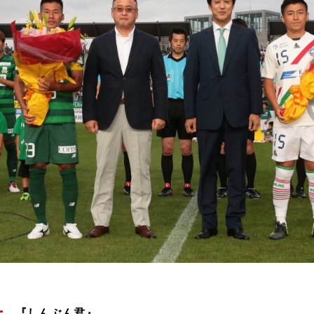
ー
『しんぶん君』