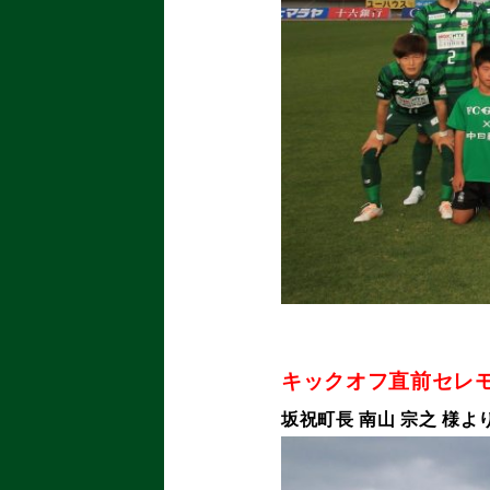
キックオフ直前セレ
坂祝町長 南山 宗之 様