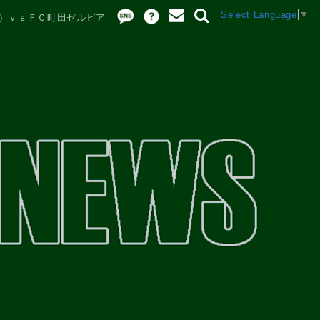
Select Language
▼
日）ｖｓＦＣ町田ゼルビア