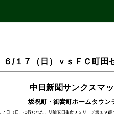
】６/１７（日）ｖｓＦＣ町田
中日新聞サンクスマ
坂祝町・御嵩町ホームタウン
１７日（日）に行われた、明治安田生命Ｊ２リーグ第１９節