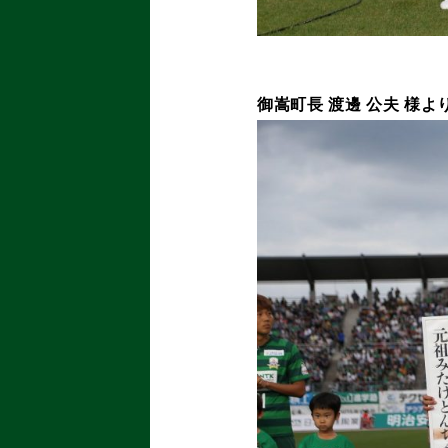
御嵩町長 渡邊 公夫 様