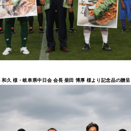
部 和久 様・岐阜県中日会 会長 柴田 博厚 様より記念品の贈