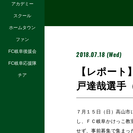
アカデミー
スクール
ホームタウン
ファン
FC岐阜後援会
2018.07.18 (Wed)
FC岐阜応援隊
【レポート
チア
戸達哉選手
７月１５日（日）高山市
し、ＦＣ岐阜かけっこ教
せず、事前募集で集まっ