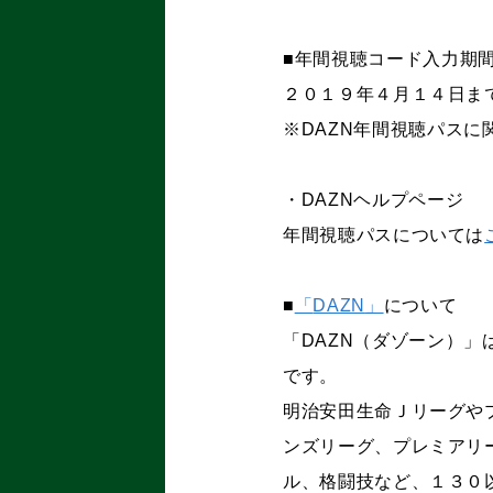
■年間視聴コード入力期
２０１９年４月１４日ま
※
DAZN
年間視聴パスに
・
DAZN
ヘルプページ
年間視聴パスについては
■
「
DAZN
」
について
「
DAZN
（ダゾーン）」
です。
明治安田生命Ｊリーグや
ンズリーグ、プレミアリ
ル、格闘技など、１３０