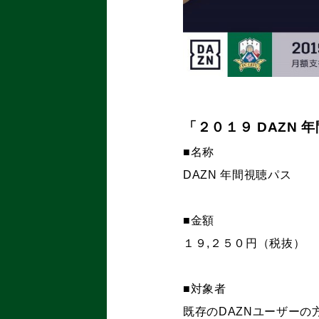
「２０１９ DAZN 
■名称
DAZN
年間視聴パス
■金額
１９
,２５０
円（税抜）
■対象者
既存の
DAZN
ユーザーの