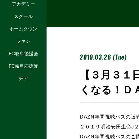
アカデミー
スクール
ホームタウン
ファン
FC岐阜後援会
2019.03.26 (Tue)
FC岐阜応援隊
【３月３１
チア
くなる！Ｄ
DAZN年間視聴パスの
２０１９明治安田生命J
DAZN年間視聴パスの