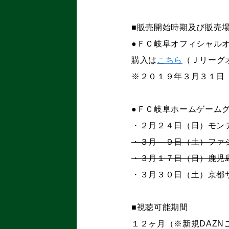
■販売開始時期及び販売
●ＦＣ岐阜オフィシャル
購入は
こちら
（Ｊリーグ
※２０１９年３月３１日
●ＦＣ岐阜ホームゲーム
・２月２４日（日）モン
・３月 ９日（土）ファ
・３月１７日（日）鹿児
・３月３０日（土）京都サ
■視聴可能期間
１２ヶ月（※新規
DAZN