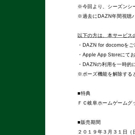
※今回より、シーズンシ
※過去に
DAZN
年間視聴
以下の方は、本サービス
・
DAZN for docomo
をご
・
Apple App Store
にて
・
DAZN
の利用を一時的
※ポーズ機能を解除する
■特典
ＦＣ岐阜ホームゲームグ
■販売期間
２０１９年３月３１日（