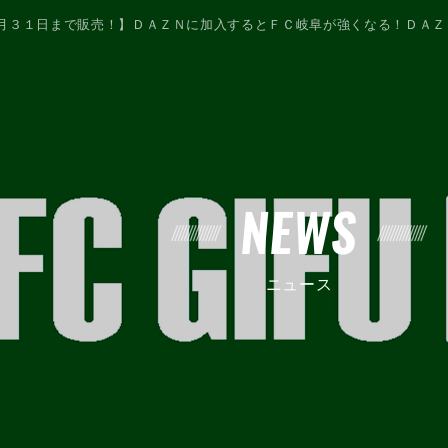
月３１日まで販売！】ＤＡＺＮに加入するとＦＣ岐阜が強くなる！ＤＡＺ
NEWS
ニュース