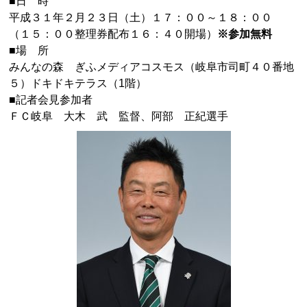
■日 時
平成３１年２月２３日（土）１７：００～１８：００
（１５：００整理券配布１６：４０開場）
※参加無料
■場 所
みんなの森 ぎふメディアコスモス（岐阜市司町４０番地
５）ドキドキテラス（
1
階）
■記者会見参加者
ＦＣ岐阜 大木 武 監督、阿部 正紀選手