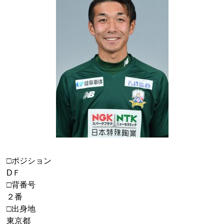
□ポジション
D
Ｆ
□背番号
２番
□出身地
東京都