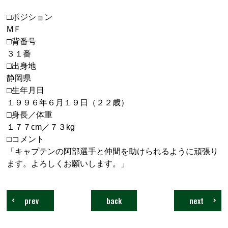
□ポジション
M
Ｆ
□背番号
３１番
□出身地
静岡県
□生年月日
１９９６年６月１９日（２２歳）
□
身長／体重
１７７cm／７３kg
□コメント
「キャプテンの阿部選手と仲間を助けられるように頑張り
ます。よろしくお願いします。」
prev
back
next