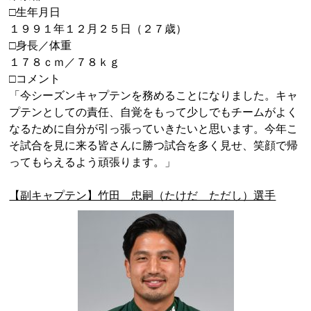
□生年月日
１９９１年１２月２５日（２７歳）
□
身長／体重
１７８ｃｍ／７８ｋｇ
□コメント
「今シーズンキャプテンを務めることになりました。キャ
プテンとしての責任、自覚をもって少しでもチームがよく
なるために自分が引っ張っていきたいと思います。今年こ
そ試合を見に来る皆さんに勝つ試合を多く見せ、笑顔で帰
ってもらえるよう頑張ります。」
【副キャプテン】竹田 忠嗣（たけだ ただし）選手