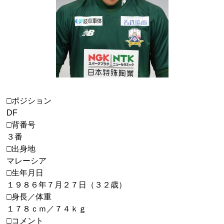
□ポジション
DF
□背番号
３番
□出身地
マレーシア
□生年月日
１９８６年７月２７日（３２歳）
□
身長／体重
１７８ｃｍ／７４ｋｇ
□コメント