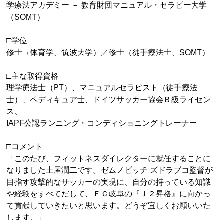
学療法アカデミー － 教育財団マニュアル・セラピー大学
（
SOMT
）
□学位
修士（体育学、筑波大学）／修士（徒手療法士、
SOMT
）
□主な取得資格
理学療法士（
PT
）、マニュアルセラピスト（徒手療法
士）、ペディキュア士、ドイツサッカー協会Ｂ級ライセン
ス、
IAPF公認ランニング・コンディショニングトレーナー
□コメント
「このたび、フィットネスダイレクターに就任することに
なりました土屋潤二です。ゼムノビッチ ズドラブコ監督が
目指す攻撃的なサッカーの実現に、自分の持っている知識
や経験をすべてだして、ＦＣ岐阜の『Ｊ２昇格』に向かっ
て貢献していきたいと思います。どうぞ宜しくお願いいた
します。」