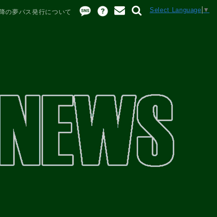
Select Language
▼
降の夢パス発行について