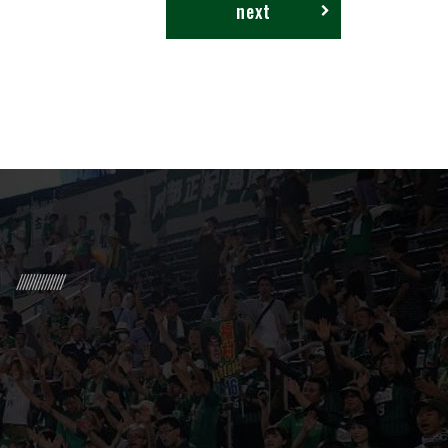
next
R