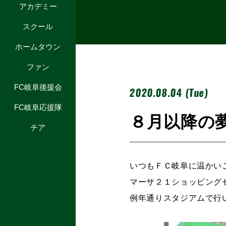
アカデミー
スクール
ホームタウン
ファン
FC岐阜後援会
2020.08.04 (Tue)
FC岐阜応援隊
８月以降の
チア
いつもＦＣ岐阜に温かい
マーサ２１ショッピング
例年通りスタジアムで行