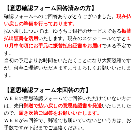
【意思確認フォーム回答済みの方】
確認フォームへのご回答ありがとうございました。
現在払
い戻しの準備を行っております。
払い戻しについては、ゆうちょ銀行のサービスである
振替
払出証書を活用
いたします。現在のスケジュールですと
１
０月中旬頃にお手元に振替払出証書をお届け
できる予定で
す。
当初の予定よりお時間をいただくことになり大変恐縮です
が、何卒ご理解いただきますようよろしくお願いいたしま
す。
【意思確認フォーム未回答の方】
ＷＥＢの意思確認フォームでご回答いただけていない方に
は、先日
郵送で払い戻しの意思確認書を発送
いたしました
ので、
届き次第ご回答をお願いいたします。
ＷＥＢが未回答で、郵送でも届いていないという方は、お
手数ですが下記までご連絡ください。