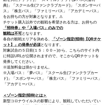
典
)
」「スクール生
(
ファンクラブカード
)
」「スポンサーパ
ス」「株主パス」「ファミリーパス」「アカデミーパス」
をお持ちの方が対象となります。⚠
チケット購入以外での観戦を希望される方は、お持ちの
「招待券」や「入場パス」のみでの
観戦は不可
となります。
各自の観戦エリアを決める、
「ゾーン指定
(
招待
)
【
QR
チケ
ット】」の発券が必須
となります。
対象試合の５日前
(
１５：００～
)
から、こちらのサイト内
に特設
URL
が公開されますので、そこから
QR
チケットを
発券してください。
※追加料金は掛かりません。
※入場パス：「夢パス」「スクール生
(
ファンクラブカー
ド
)
」「スポンサーパス」「株主パス」「ファミリーパス」
「アカデミーパス」
＜ゾーン指定
(
招待
)
とは＞
新型コロナウイルスの影響により、観戦していただいてい