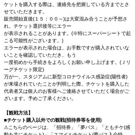
ケットを購入する際は、連絡先を把握している方までとさ
せていただきます。
販売開始直後
(
１５：００～
)
は大変混み合うことが予想さ
れ、チケット選択後等にエラー
が表示されることがあります。
(※
特にスーパーシートで起
こる可能性がございます。
)
エラーが表示された場合は、お手数ですが購入されていな
いことを確認していただき、もう
一度初めから手続きをよろしくお願い申し上げます。
(
Ｊリ
ーグチケット限定
)
万が一、スタジアムに新型コロナウイルス感染症
(
陽性者
)
が来場されていたことが判明した際、チケットを購入した
代表者又は個人のお客様へご連絡させていただく場合がご
ざいます。予めご了承ください。
【観戦方法】
■チケット購入以外での観戦
(
招待券等を使用
)
⚠こちらのページは、「招待券」「夢パス」「ともチケ
(
感
動を共にチケット
)
」「スマイルチケット
(
夢パス入会特