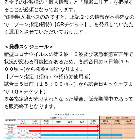
る全てのお客様の「個人情報」と「観戦エリア」を把握す
ることが必須となっております。
招待券
/
入場パスのみですと、上記２つの情報が不明確なの
で「ゾーン指定
(
招待
)
【
QR
チケット】」を発券していただ
く運用とさせていただいております。
＜発券スケジュール＞
新型コロナウイルスの第２波・３波及び緊急事態宣言等で
状況が変わる可能性があるため、各試合日の５日前
(
１５：
００頃～
)
から発券可能となります。
【ゾーン指定（招待）※招待券使用者】
試合日５日前（１５：００頃～）から試合日キックオフま
で（ＱＲチケット）
※各指定席が売り切れとなった場合、販売期間中であって
も販売終了となります。