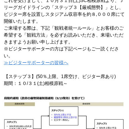
これを受けまして、１０月３１日
(
土
)SC
相模原戦より、Ｊ
リーグガイドラインの「ステップ３【厳戒態勢】」とし、
ビジター席を設置しスタジアム収容率を約８
,
０００席にて
開催いたします。
ご来場する際は、下記「観戦者統一ルール」とお客様のご
希望する「観戦方法」を必ずお読みいただき、来場いただ
きますようお願い申し上げます。
※ビジターサポーターの方は下記ページもご一読くださ
い。
≫ビジターサポーターの皆様へ
【ステップ３】
(50
％上限、
1
席空け、ビジター席あり
)
期間：１０
/
３１
(
土
)
相模原戦～