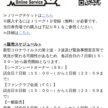
≫Ｊリーグチケットは
こちら
※購入するにはＪリーグＩＤ登録（無料）が必要です。
当日券売場での購入は下記ＵＲＬをご参照ください。
≫詳細は
こちら
＜販売スケジュール＞
新型コロナウイルスの第２波・３波及び緊急事態宣言等で
状況が変わる可能性があるため、各試合日の７日前
(
１５：
００～
)
から販売開始となります。
【シーズンシートオーナー（ＳＳ）】
試合日７日前（１５：００～）から１日前（２３：５９ま
で）
【ファンクラブ会員（ＦＣ）】
試合日６日前（１５：００～）から１日前（２３：５９ま
で）
【一般販売】
前売：試合日５日前（１５：００～）から１日前（２３：