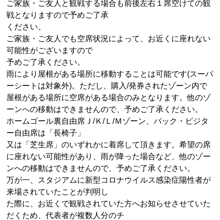
ご家族・ご友人と観戦する場合も前後左右１席空けての観
戦となりますので予めご了承
ください。
ご家族・ご友人でも空席状況によって、お近くに座れない
可能性がございますので
予めご了承ください。
雨により屋根がある場所に移動することは可能です
(
スーパ
ーシートは対象外
)
。ただし、購入
/
発券されたゾーン内で
屋根がある場所に空席がある場合のみとなります。他のゾ
ーンへの移動はできませんので、予めご了承ください。
ホームゴール裏自由席Ｊ
/
Ｋ
/
Ｌ
/
Ｍゾーン、バック・ビジタ
ー自由席は「長椅子」
又は「芝生席」のいずれかに着席して頂きます。希望の席
に座れない可能性があり、雨が降った場合など、他のゾー
ンへの移動はできませんので、予めご了承ください。
万が一、スタジアムに新型コロナウイルス感染症陽性者が
来場されていたことが判明し
た際に、お近くで観戦されていた方へお知らせさせていた
だくため、代表者が複数人分のチ