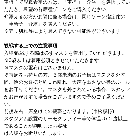
車椅子で観戦希望の方は、「車椅子・介添」を選択してい
ただき、希望の各席種ゾーンをご購入ください。
介添え者の方がお隣に座る場合は、同じゾーン指定席の
「車椅子・介添」を購入ください。
※売り切れ等により購入できない可能性がございます。
観戦する上での注意事項
入場
/
観戦する際は必ずマスクを着用していただきます。
※
3
歳以上は着用必須とさせていただきます。
※マスクの配布はございません。
※持病をお持ちの方、３歳未満のお子様はマスクを外す
際、他のお客様と約１ｍ離れ、大声を出さない等のルール
をお守りください。マスクを外されている場合、スタッフ
がお声がけする場合がございますので予めご了承くださ
い。
前後左右１席空けての観戦となります。
(
市松模様
)
スタジアム設置のサーモグラフィー等で体温
37.5
度以上
であることが判明したお客様
は入場をお断りいたします。