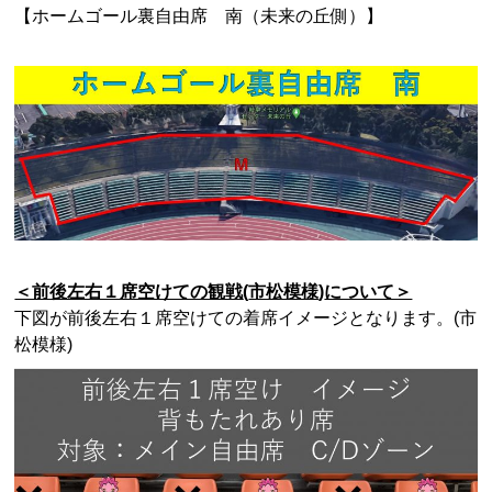
【ホームゴール裏自由席 南（未来の丘側）】
＜前後左右１席空けての観戦
(
市松模様
)
について＞
下図が前後左右１席空けての着席イメージとなります。
(
市
松模様
)