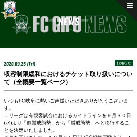
NEWS
ニュース
2020.09.25 (Fri)
お知らせ
収容制限緩和におけるチケット取り扱いについ
て（全概要一覧ページ）
いつも
FC
岐阜に熱いご声援いただきありがとうございま
す。
Ｊリーグは有観客試合におけるガイドラインを９月３０日
(
水
)
より「超厳戒態勢」から「厳戒態勢」へと移行するこ
とを決定いたしました。