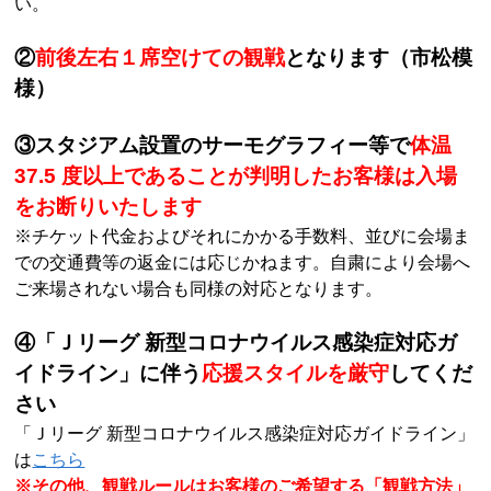
い。
②
前後左右１席空けての観戦
となります（市松模
様）
③スタジアム設置のサーモグラフィー等で
体温
37.5 度以上であることが判明したお客様
は入場
をお断りいたします
※チケット代金およびそれにかかる手数料、並びに会場ま
での交通費等の返金には応じかねます。自粛により会場へ
ご来場されない場合も同様の対応となります。
④「Ｊリーグ 新型コロナウイルス感染症対応ガ
イドライン」に伴う
応援スタイルを厳守
してくだ
さい
「Ｊリーグ 新型コロナウイルス感染症対応ガイドライン」
は
こちら
※その他、観戦ルールはお客様のご希望する「観戦方法」