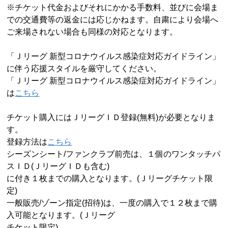
※チケット代金およびそれにかかる手数料、並びに会場ま
での交通費等の返金には応じかねます。自粛により会場へ
ご来場されない場合も同様の対応となります。
「Ｊリーグ 新型コロナウイルス感染症対応ガイドライン」
に伴う応援スタイルを厳守してください。
「Ｊリーグ 新型コロナウイルス感染症対応ガイドライン」
は
こちら
チケット購入にはＪリーグＩＤ登録
(
無料
)
が必要となりま
す。
登録方法は
こちら
シーズンシート
/
ファンクラブ前売は、１個のワンタッチパ
スＩＤ
(
ＪリーグＩＤも含む
)
に付き１枚までの購入となります。
(
Ｊリーグチケット限
定
)
一般販売
/
ゾーン指定
(
招待
)
は、一度の購入で１２枚まで購
入可能となります。
(
Ｊリーグ
チケット限定
)