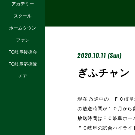
アカデミー
スクール
ホームタウン
ファン
FC岐阜後援会
2020.10.11 (Sun)
FC岐阜応援隊
ぎふチャン
チア
現在 放送中の、ＦＣ岐
の放送時間が１０月から
放送時間はＦＣ岐阜ホー
ＦＣ岐阜の試合ハイライ