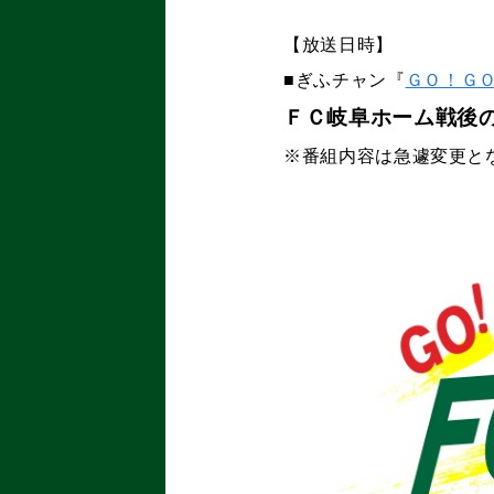
【放送日時】
■ぎふチャン『
ＧＯ！Ｇ
ＦＣ岐阜ホーム戦後
※番組内容は急遽変更と