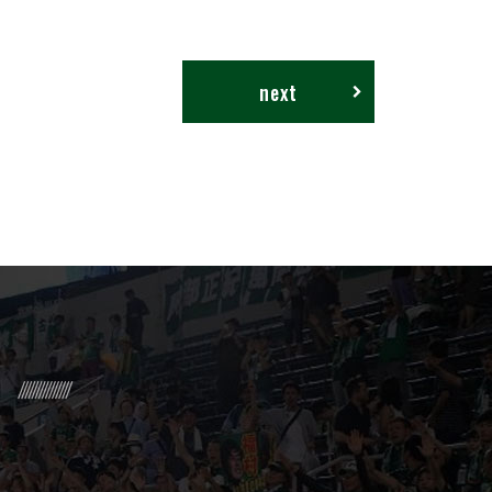
next
R