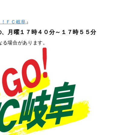
Ｏ！ＦＣ岐阜
』
の、月曜１７時４０分～１７時５５分
なる場合があります。