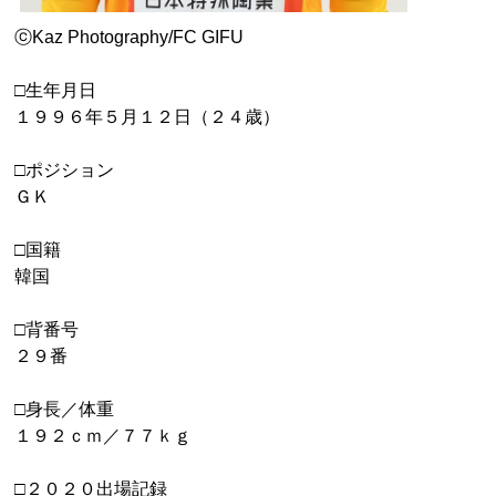
ⓒKaz Photography/FC GIFU
□生年月日
１９９６年５月１２日（２４歳）
□ポジション
ＧＫ
□国籍
韓国
□背番号
２９番
□身長／体重
１９２ｃｍ／７７ｋｇ
□２０２０出場記録