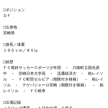
□ポジション
ＤＦ
□出身地
宮崎県
□身長／体重
１９０ｃｍ／８５㎏
□経歴
ＦＣ尾鈴サッカースポーツ少年団 － 川南町立国光原
中 － 宮崎日本大学高 － 流通経済大 － 柏レイソ
ル － ＦＣ町田ゼルビア（期限付き移籍） － 柏レイ
ソル － テゲバジャーロ宮崎（期限付き移籍） － 柏
レイソル － ＦＣ岐阜
□出場記録
Ｊ２リーグ通算 １試合出場 ０得点