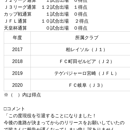
Ｊ３リーグ通算 １２試合出場 １得点
カップ戦通算 １試合出場 ０得点
ＪＦＬ通算 １０試合出場 ２得点
天皇杯通算 ０試合出場 ０得点
年度
所属クラブ
2017
柏レイソル（Ｊ１）
2018
ＦＣ町田ゼルビア（Ｊ２）
2019
テゲバジャーロ宮崎（ＪＦＬ）
2020
ＦＣ岐阜（Ｊ３）
※（ ）内は得点
□コメント
「この度現役を引退することになりました！
今後の進路が決まってからのリリースをお願いしていたの
で皆さんに報告が遅くなってしまい申し訳ありません。