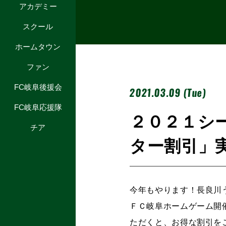
アカデミー
スクール
ホームタウン
ファン
FC岐阜後援会
2021.03.09 (Tue)
FC岐阜応援隊
２０２１シ
チア
ター割引」
今年もやります！長良川
ＦＣ岐阜ホームゲーム開
ただくと、お得な割引を