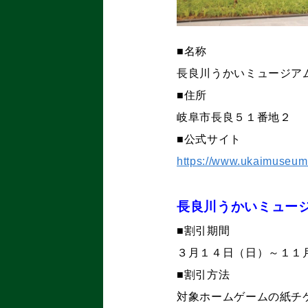
■名称
長良川うかいミュージア
■住所
岐阜市長良５１番地２
■公式サイト
https://www.ukaimuseum.
長良川うかいミュー
■割引期間
３月１４日（日）～１１
■割引方法
対象ホームゲームの紙チ