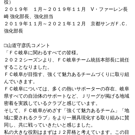
役）
２０１９年 １月～２０１９年１１月
V
・ファーレン長
崎 強化部長、強化担当
２０１９年１１月～２０２１年１２月 京都サンガＦ
.Ｃ.
強化部長
□山道守彦氏コメント
「ＦＣ岐阜に関わるすべての皆様。
２０２２シーズンより、ＦＣ岐阜チーム統括本部長に就任
することなりました。
ＦＣ岐阜が目指す、強くて魅力あるチームづくりに取り組
んでいきます。
ＦＣ岐阜については、多くの熱いサポーターの存在、岐阜
県すべての自治体のサポートなど、Ｊリーグが掲げる地域
密着を実践しているクラブと感じています。
そして、ＦＣ岐阜がめざす「強くて魅力あるチーム」「地
域に愛されるクラブ」をより一層具現化する取り組みに賛
同し、共に戦っていきたいと感じました。
私の大きな役割はまずはＪ２昇格と考えています。この目