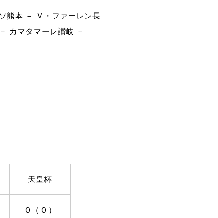
ッソ熊本 － Ｖ・ファーレン長
－ カマタマーレ讃岐 －
天皇杯
０（０）