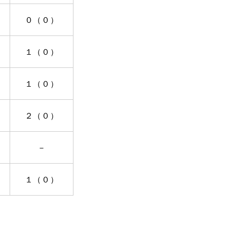
０（０）
１（０）
１（０）
２（０）
－
１（０）