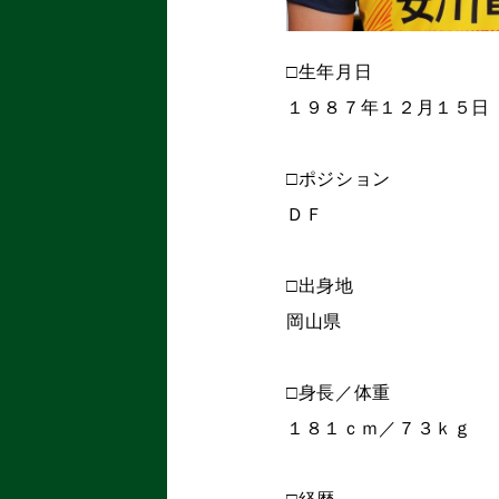
□生年月日
１９８７年１２月１５日
□ポジション
ＤＦ
□出身地
岡山県
□身長／体重
１８１ｃｍ／７３ｋｇ