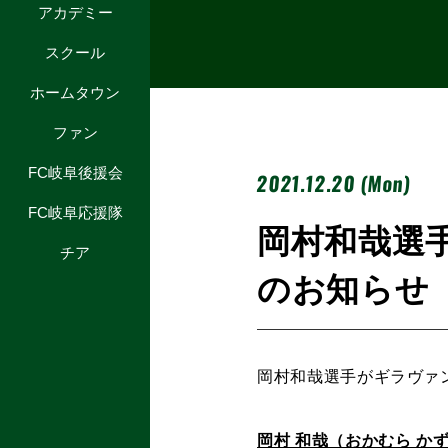
アカデミー
スクール
ホームタウン
ファン
FC岐阜後援会
2021.12.20 (Mon)
FC岐阜応援隊
岡村和哉選
チア
のお知らせ
岡村和哉選手がギラヴァ
岡村 和哉（おかむら か