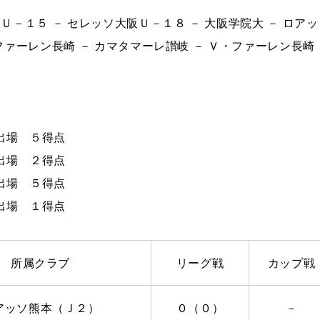
Ｕ－１５ － セレッソ大阪Ｕ－１８ － 大阪学院大 － ロア
ファーレン長崎 － カマタマーレ讃岐 － Ｖ・ファーレン長崎 
出場 ５得点
出場 ２得点
場 ５得点
場 １得点
所属クラブ
リーグ戦
カップ戦
アッソ熊本（Ｊ２）
０（０）
－