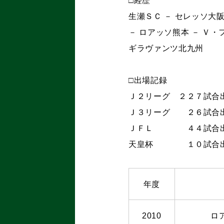
□経歴
生瀬ＳＣ － セレッソ大阪
－ ロアッソ熊本 － Ｖ・
ギラヴァンツ北九州
□出場記録
Ｊ２リーグ ２２７試合
Ｊ３リーグ ２６試合
ＪＦＬ ４４試合出
天皇杯 １０試合出
年度
2010
ロ