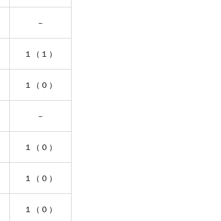
－
１（１）
１（０）
－
１（０）
１（０）
１（０）