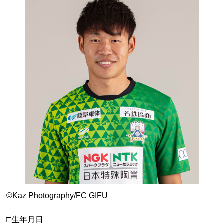
©Kaz Photography/FC GIFU
□生年月日