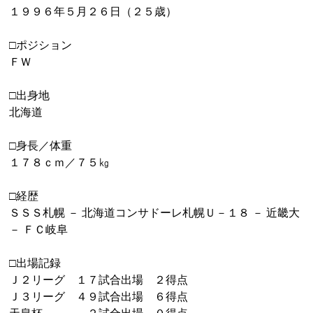
１９９６年５月２６日（２５歳）
□ポジション
ＦＷ
□出身地
北海道
□身長／体重
１７８ｃｍ／７５㎏
□経歴
ＳＳＳ札幌 － 北海道コンサドーレ札幌Ｕ－１８ － 近畿大
－ ＦＣ岐阜
□出場記録
Ｊ２リーグ １７試合出場 ２得点
Ｊ３リーグ ４９試合出場 ６得点
天皇杯 ２試合出場 ０得点