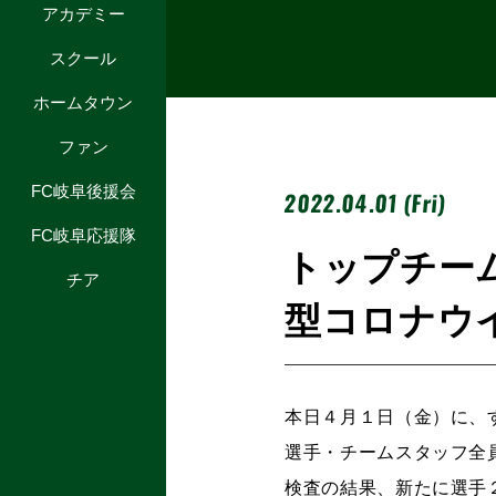
アカデミー
スクール
ホームタウン
ファン
FC岐阜後援会
2022.04.01 (Fri)
FC岐阜応援隊
トップチー
チア
型コロナウ
本日４月１日（金）に、
選手・チームスタッフ全
検査の結果、新たに選手