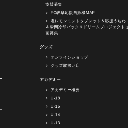
協賛募集
FC岐阜応援自販機MAP
塩レモンミントタブレット＆応援うちわ
＆瞬間冷却パック＆ドリームプロジェクト 
画募集
グッズ
オンラインショップ
グッズ取扱い店
ー
アカデミー
アカデミー概要
U-18
U-15
ー
U-14
U-13