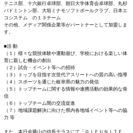
テニス部、十六銀行卓球部、朝日大学体育会卓球部、丸杉
バドミントン部、大垣ミナモソフトボールクラブ、日本エ
コシステム の１３チーム
その他、メディア関係企業等がパートナーとして加盟しま
す。
■活 動
（１）様々な競技体験や運動遊び、学校における楽しい体
育に親しむ機会の創出
（２）試合・イベント等への招待
（３）トップを目指す次世代アスリートへの質の高い指導
（４）スポーツを通じた岐阜県の魅力の発信
（５）トップチームに関する情報や連携活動の効果的な発
信
（６）トップチーム間の交流促進
（７）地域課題解決に向けた県内各地域イベント等への協
力 等
また、本日金華山の信長テラスにて「ＧＩＦＵＮＩＴＥ