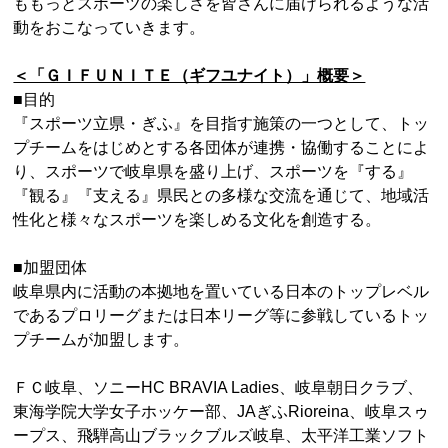
ももっとスポーツの楽しさを皆さんに届けられるような活
動をおこなっていきます。
＜「ＧＩＦＵＮＩＴＥ（ギフユナイト）」概要＞
■目的
『スポーツ立県・ぎふ』を目指す施策の一つとして、トッ
プチームをはじめとする各団体が連携・協働することによ
り、スポーツで岐阜県を盛り上げ、スポーツを『する』
『観る』『支える』県民との多様な交流を通じて、地域活
性化と様々なスポーツを楽しめる文化を創造する。
■加盟団体
岐阜県内に活動の本拠地を置いている日本のトップレベル
であるプロリーグまたは日本リーグ等に参戦しているトッ
プチームが加盟します。
ＦＣ岐阜、ソニーHC BRAVIA Ladies、岐阜朝日クラブ、
東海学院大学女子ホッケー部、JAぎふRioreina、岐阜スゥ
ープス、飛騨高山ブラックブルズ岐阜、太平洋工業ソフト