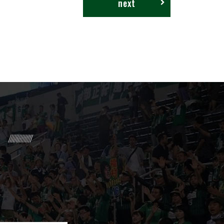
next
R