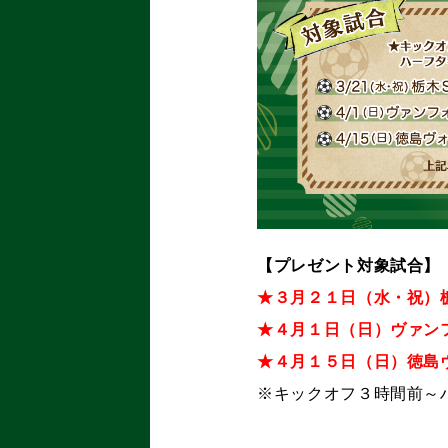
【プレゼント対象試合】
★３月２１日（水・祝）
★４月１日（日）ヴァン
★４月１５日（日）徳島
※キックオフ３時間前～