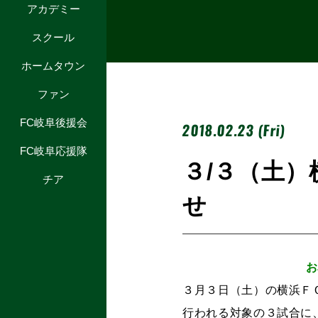
アカデミー
スクール
ホームタウン
ファン
FC岐阜後援会
2018.02.23 (Fri)
FC岐阜応援隊
３/３（土
チア
せ
お
３月３日（土）の横浜Ｆ
行われる対象の３試合に