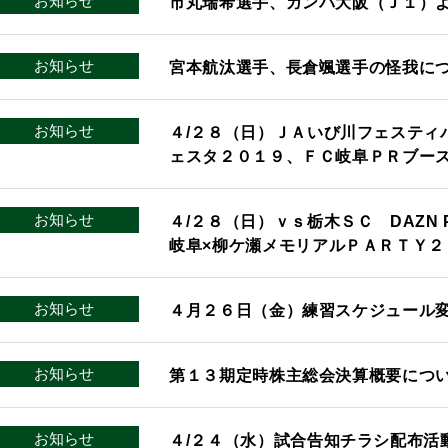
お知らせ
市丸瑞希選手、ガンバ大阪（Ｊ１）
お知らせ
宮本航汰選手、長倉颯選手の怪我に
お知らせ
４/２８（日）ＪＡいび川フェスティ
ェスタ２０１９、ＦＣ岐阜ＰＲブー
お知らせ
４/２８（日）ｖｓ栃木ＳＣ DAZN P
岐阜×柳ケ瀬メモリアルＰＡＲＴＹ２
お知らせ
４月２６日（金）練習スケジュール
お知らせ
第１３期定時株主総会決算概要につ
お知らせ
４/２４（水）試合告知チラシ配布活