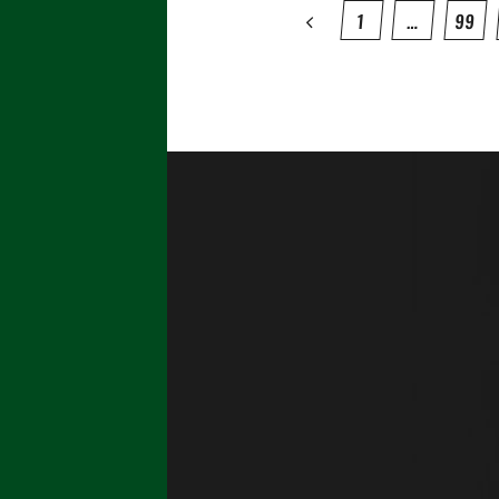
1
…
99