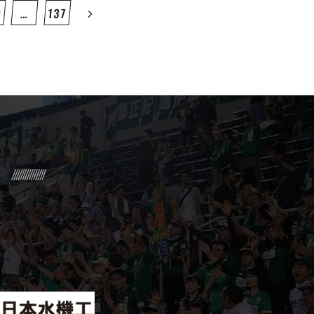
9
…
137
R