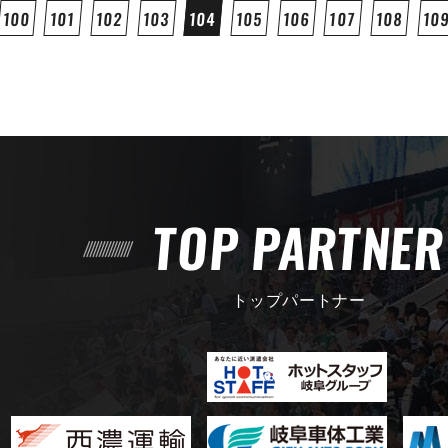
100
101
102
103
104
105
106
107
108
10
TOP PARTNE
トップパートナー