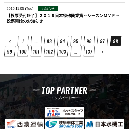
2019.11.05 (Tue)
お知らせ
【投票受付終了】２０１９日本特殊陶業賞～シーズンＭＶＰ～
投票開始のお知らせ
1
…
93
94
95
96
97
98
99
100
101
102
103
…
137
TOP PARTNER
トップパートナー