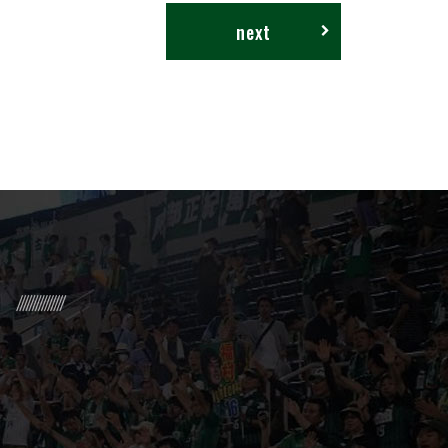
next
R