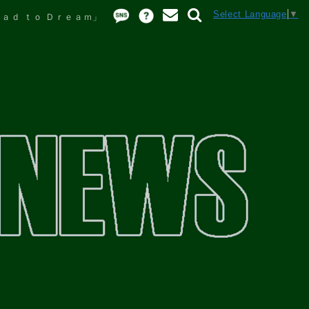
Select Language
▼
ｏａｄ ｔｏ Ｄｒｅａｍ」