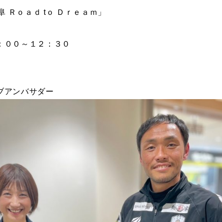
阜 Ｒｏａｄ tｏ Ｄｒｅａｍ」
：００～１２：３０
ブアンバサダー