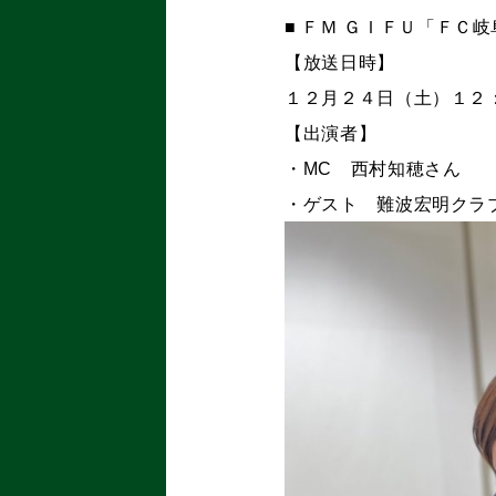
■ ＦＭ ＧＩＦＵ「ＦＣ岐
【放送日時】
１２月２４日（土）１２
【出演者】
・MC 西村知穂さん
・ゲスト 難波宏明クラ