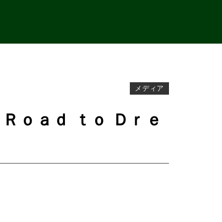
メディア
 Ｒｏａｄ ｔｏ Ｄｒｅ