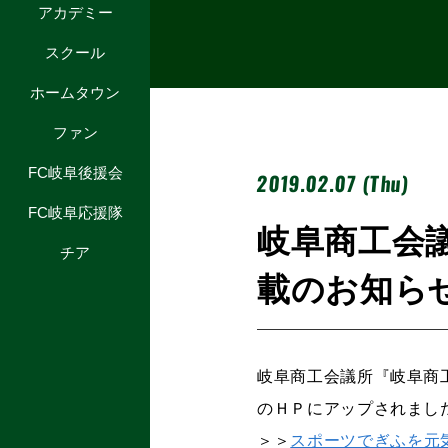
アカデミー
スクール
ホームタウン
ファン
FC岐阜後援会
2019.02.07 (Thu)
FC岐阜応援隊
岐阜商工会
チア
載のお知ら
岐阜商工会議所『岐阜商
のＨＰにアップされまし
＞＞
スポーツでぎふを元