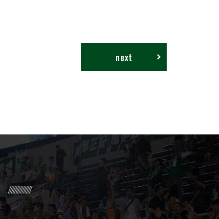
next
R