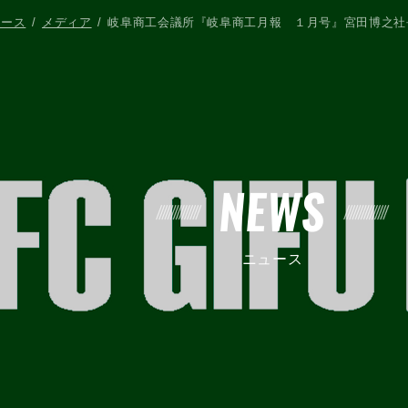
ュース
メディア
岐阜商工会議所『岐阜商工月報 １月号』宮田博之社
NEWS
ニュース