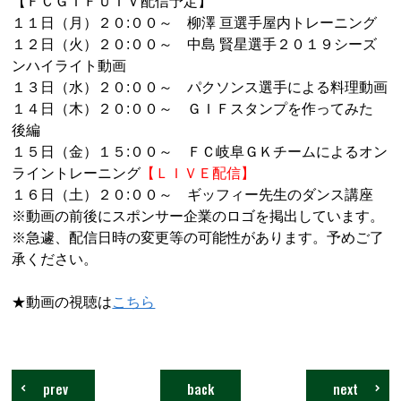
【ＦＣＧＩＦＵＴＶ配信予定】
１１日（月）２０:００～ 柳澤 亘選手屋内トレーニング
１２日（火）２０:００～ 中島 賢星選手２０１９シーズ
ンハイライト動画
１３日（水）２０:００～ パクソンス選手による料理動画
１４日（木）２０:００～ ＧＩＦスタンプを作ってみた
後編
１５日（金）１５:００～ ＦＣ岐阜ＧＫチームによるオン
ライントレーニング
【ＬＩＶＥ配信】
１６日（土）２０:００～ ギッフィー先生のダンス講座
※動画の前後にスポンサー企業のロゴを掲出しています。
※急遽、配信日時の変更等の可能性があります。予めご了
承ください。
★動画の視聴は
こちら
prev
back
next