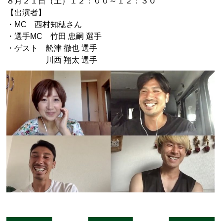
８月２１日（土）１２：００～１２：３０
【出演者】
・MC 西村知穂さん
・選手MC 竹田 忠嗣 選手
・ゲスト 舩津 徹也 選手
川西 翔太 選手