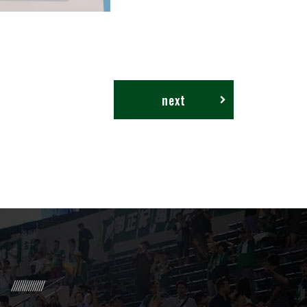
next
R