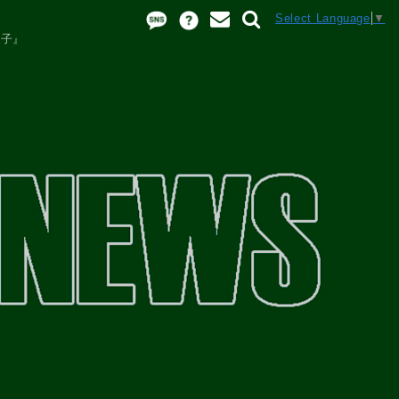
Select Language
▼
様子』