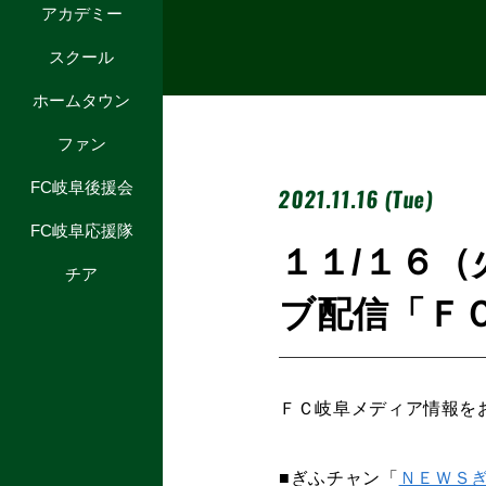
アカデミー
スクール
ホームタウン
ファン
FC岐阜後援会
2021.11.16 (Tue)
FC岐阜応援隊
１１/１６
チア
ブ配信「ＦＣ
ＦＣ岐阜メディア情報を
■ぎふチャン「
ＮＥＷＳ