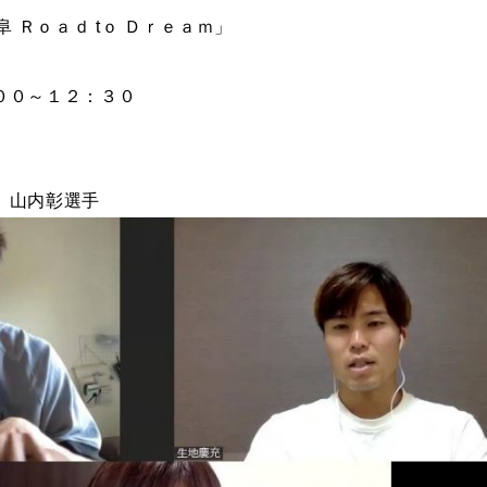
阜 Ｒｏａｄ tｏ Ｄｒｅａｍ」
００～１２：３０
、山内彰選手