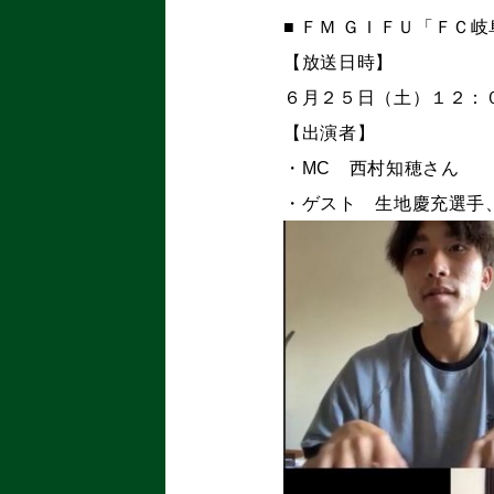
■ ＦＭ ＧＩＦＵ「ＦＣ岐
【放送日時】
６月２５日（土）１２：
【出演者】
・MC 西村知穂さん
・ゲスト 生地慶充選手