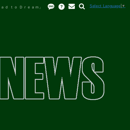
Select Language
▼
ｏａｄ ｔｏ Ｄｒｅａｍ」