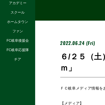
アカデミー
スクール
ホームタウン
ファン
FC岐阜後援会
2022.06.24 (Fri)
FC岐阜応援隊
６/２５（土
チア
ｍ」
ＦＣ岐阜メディア情報を
【メディア】