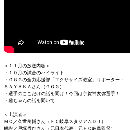
＜１１月の放送内容＞
・１０月の試合のハイライト
・ＧＧＧの全力応援部「エクササイズ教室」リポーター：
ＳＡＹＡＫＡさん（ＧＧＧ）
・選手のここだけの話を聞け！今回は宇賀神友弥選手！
・難ちゃんの話を聞いて
＜出演者＞
ＭＣ／久世良輔さん（ＦＣ岐阜スタジアムＤＪ）
解説／戸塚哲也さん（元日本代表、元ＦＣ岐阜監督）