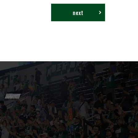
next
R