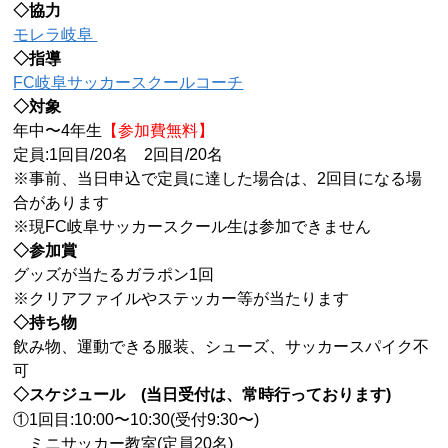
◇協力
モレラ岐阜
◇指導
FC岐阜サッカースクールコーチ
◇対象
年中〜4年生
【参加費無料】
定員:1回目/20名 2回目/20名
※事前、当日申込で定員に達した場合は、2回目になる場
合があります
※現FC岐阜サッカースクール生は参加できません
◇参加賞
グッズが当たるガラポン1回
※クリアファイルやステッカー等が当たります
◇持ち物
飲み物、運動できる服装、シューズ、サッカースパイク不
可
◇スケジュール (当日受付は、常時行っております)
①1回目:10:00〜10:30(受付9:30〜)
ミニサッカー教室(定員20名)