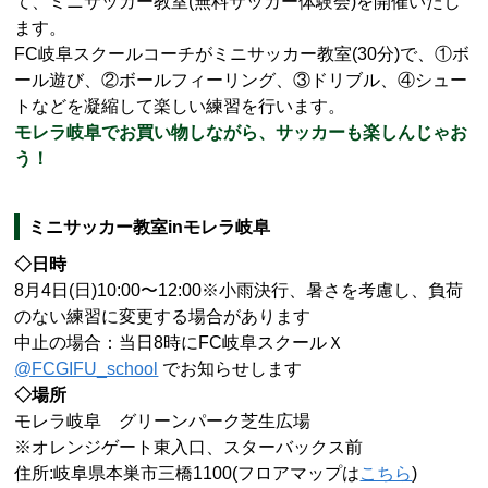
て、ミニサッカー教室(無料サッカー体験会)を開催いたし
ます。
FC岐阜スクールコーチがミニサッカー教室(30分)で、①ボ
ール遊び、②ボールフィーリング、③ドリブル、④シュー
トなどを凝縮して楽しい練習を行います。
モレラ岐阜でお買い物しながら、サッカーも楽しんじゃお
う！
ミニサッカー教室inモレラ岐阜
◇日時
8月4日(日)10:00〜12:00※小雨決行、暑さを考慮し、負荷
のない練習に変更する場合があります
中止の場合：当日8時にFC岐阜スクールＸ
@FCGIFU_school
でお知らせします
◇場所
モレラ岐阜 グリーンパーク芝生広場
※オレンジゲート東入口、スターバックス前
住所:岐阜県本巣市三橋1100(フロアマップは
こちら
)