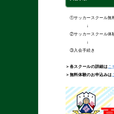
①サッカースクール無料
↓
②サッカースク
↓
③入会手続き
＞各スクールの詳細は
こ
＞無料体験のお申込みは