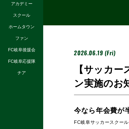
アカデミー
スクール
ホームタウン
ファン
FC岐阜後援会
2026.06.19 (Fri)
FC岐阜応援隊
【サッカース
チア
ン実施のお
今なら年会費が
FC岐阜サッカースクールで