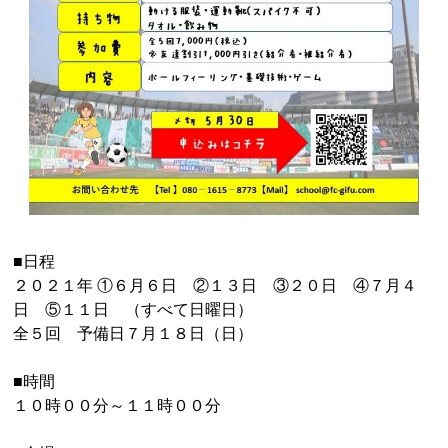
■日程
２０２１年 ①６月６日 ②１３日 ③２０日 ④７月４
日 ⑤１１日 （すべて日曜日）
全５回 予備日７月１８日（日）
■時間
１０時００分～１１時００分